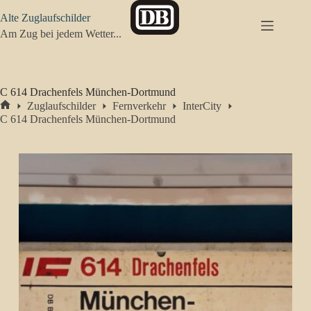
Zum
Alte Zuglaufschilder
Inhalt
springen
Am Zug bei jedem Wetter...
C 614 Drachenfels München-Dortmund
Zuglaufschilder
Fernverkehr
InterCity
Start
C 614 Drachenfels München-Dortmund