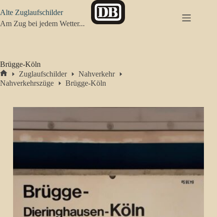
Zum
Alte Zuglaufschilder
Inhalt
springen
Am Zug bei jedem Wetter...
Brügge-Köln
Zuglaufschilder
Nahverkehr
Start
Nahverkehrszüge
Brügge-Köln