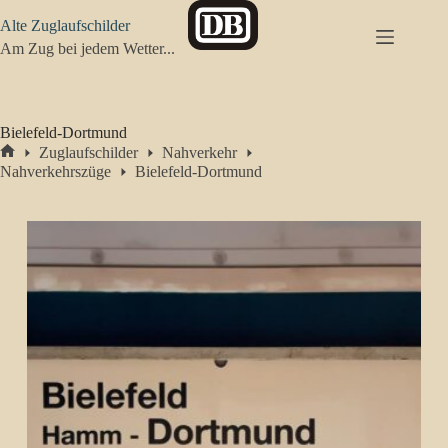
Zum
Alte Zuglaufschilder
Inhalt
springen
Am Zug bei jedem Wetter...
Bielefeld-Dortmund
Zuglaufschilder
Nahverkehr
Start
Nahverkehrszüge
Bielefeld-Dortmund