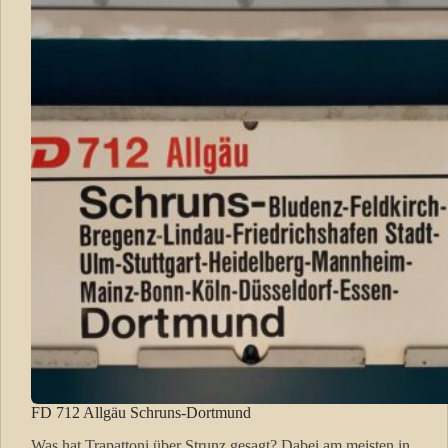
FD 712 Allgäu Schruns-Dortmund
Was hat Trapattoni über Strunz gesagt? Dabei am meisten in