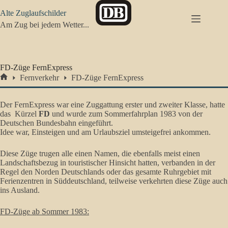
Zum
Alte Zuglaufschilder
Inhalt
springen
Am Zug bei jedem Wetter...
FD-Züge FernExpress
Fernverkehr
FD-Züge FernExpress
Start
Der
FernExpress war eine Zuggattung erster und zweiter Klasse, hatte
das Kürzel
FD
und wurde zum Sommerfahrplan 1983 von der
Deutschen Bundesbahn eingeführt.
Idee war, Einsteigen und am Urlaubsziel umsteigefrei ankommen.
Diese Züge trugen alle einen Namen, die ebenfalls meist einen
Landschaftsbezug in touristischer Hinsicht hatten, verbanden in der
Regel den Norden Deutschlands oder das gesamte Ruhrgebiet mit
Ferienzentren in Süddeutschland, teilweise verkehrten diese Züge auch
ins Ausland.
FD-Züge ab Sommer 1983: