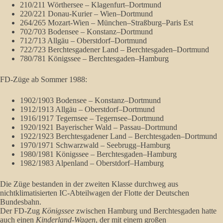
210/211 Wörthersee – Klagenfurt–Dortmund
220/221 Donau-Kurier – Wien–Dortmund
264/265 Mozart-Wien – München–Straßburg–Paris Est
702/703 Bodensee – Konstanz–Dortmund
712/713 Allgäu – Oberstdorf–Dortmund
722/723 Berchtesgadener Land – Berchtesgaden–Dortmund
780/781 Königssee – Berchtesgaden–Hamburg
FD-Züge ab Sommer 1988:
1902/1903 Bodensee – Konstanz–Dortmund
1912/1913 Allgäu – Oberstdorf–Dortmund
1916/1917 Tegernsee – Tegernsee–Dortmund
1920/1921 Bayerischer Wald – Passau–Dortmund
1922/1923 Berchtesgadener Land – Berchtesgaden–Dortmund
1970/1971 Schwarzwald – Seebrugg–Hamburg
1980/1981 Königssee – Berchtesgaden–Hamburg
1982/1983 Alpenland – Oberstdorf–Hamburg
Die Züge bestanden in der zweiten Klasse durchweg aus
nichtklimatisierten IC-Abteilwagen der Flotte der Deutschen
Bundesbahn.
Der FD-Zug
Königssee
zwischen Hamburg und Berchtesgaden hatte
auch einen
Kinderland-Wagen
, der mit einem großen