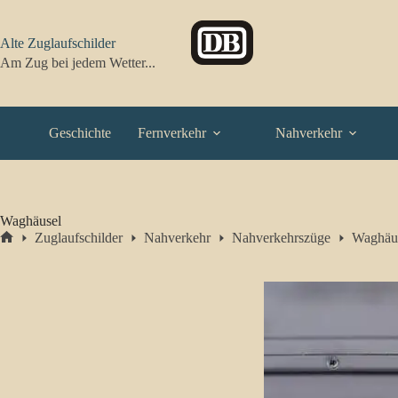
Zum
Inhalt
springen
Alte Zuglaufschilder
Am Zug bei jedem Wetter...
Geschichte
Fernverkehr
Nahverkehr
Waghäusel
Zuglaufschilder
Nahverkehr
Nahverkehrszüge
Waghäu
Start