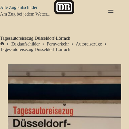
Zum
Alte Zuglaufschilder
Inhalt
springen
Am Zug bei jedem Wetter...
Tagesautoreisezug Düsseldorf-Lörrach
Zuglaufschilder
Fernverkehr
Autoreisezüge
Start
Tagesautoreisezug Düsseldorf-Lörrach