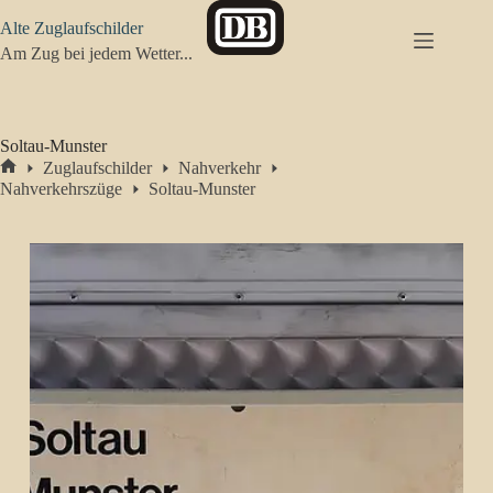
Zum
Alte Zuglaufschilder
Inhalt
springen
Am Zug bei jedem Wetter...
Soltau-Munster
Zuglaufschilder
Nahverkehr
Start
Nahverkehrszüge
Soltau-Munster