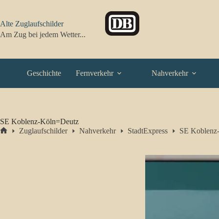
Zum
Inhalt
springen
Alte Zuglaufschilder
Am Zug bei jedem Wetter...
Geschichte
Fernverkehr
Nahverkehr
SE Koblenz-Köln=Deutz
Zuglaufschilder
Nahverkehr
StadtExpress
SE Koblenz
Start