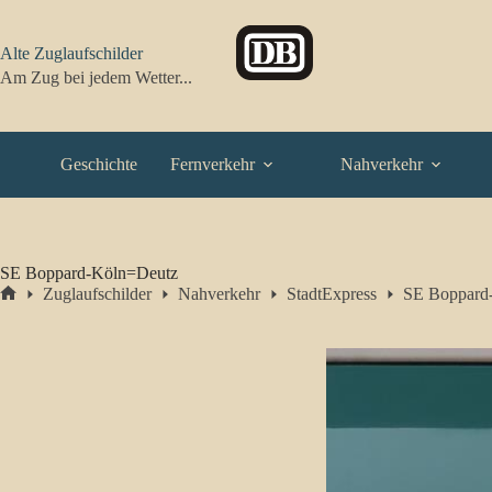
Zum
Inhalt
springen
Alte Zuglaufschilder
Am Zug bei jedem Wetter...
Geschichte
Fernverkehr
Nahverkehr
SE Boppard-Köln=Deutz
Zuglaufschilder
Nahverkehr
StadtExpress
SE Boppard
Start