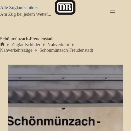
Zum
Alte Zuglaufschilder
Inhalt
springen
Am Zug bei jedem Wetter...
Schönmünzach-Freudenstadt
Zuglaufschilder
Nahverkehr
Start
Nahverkehrszüge
Schönmünzach-Freudenstadt