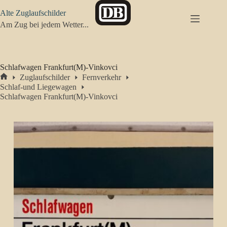
Zum
Alte Zuglaufschilder
Inhalt
springen
Am Zug bei jedem Wetter...
Schlafwagen Frankfurt(M)-Vinkovci
Zuglaufschilder
Fernverkehr
Start
Schlaf-und Liegewagen
Schlafwagen Frankfurt(M)-Vinkovci