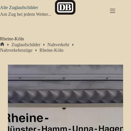
Zum
Alte Zuglaufschilder
Inhalt
springen
Am Zug bei jedem Wetter...
Rheine-Köln
Zuglaufschilder
Nahverkehr
Start
Nahverkehrszüge
Rheine-Köln