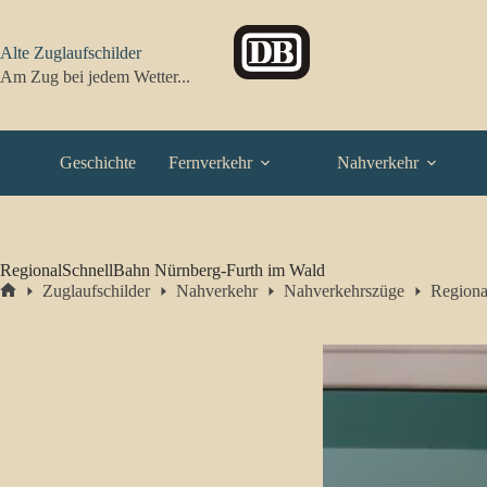
Zum
Inhalt
springen
Alte Zuglaufschilder
Am Zug bei jedem Wetter...
Geschichte
Fernverkehr
Nahverkehr
RegionalSchnellBahn Nürnberg-Furth im Wald
Zuglaufschilder
Nahverkehr
Nahverkehrszüge
Regiona
Start