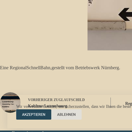
Eine RegionalSchnellBahn,gestellt vom Betriebswerk Nürnberg.
VORHERIGER
ZUGLAUFSCHILD
Reg
Koblenz-Luxembourg
Wir verwenden Cookies, um sicherzustellen, dass wir Ihnen die beste
AKZEPTIEREN
ABLEHNEN