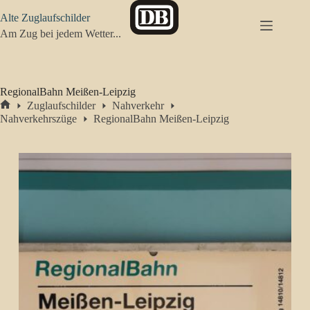
Zum
Alte Zuglaufschilder
Inhalt
springen
Am Zug bei jedem Wetter...
RegionalBahn Meißen-Leipzig
Zuglaufschilder
Nahverkehr
Start
Nahverkehrszüge
RegionalBahn Meißen-Leipzig