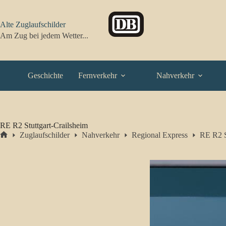
Zum
Inhalt
springen
Alte Zuglaufschilder
Am Zug bei jedem Wetter...
Geschichte
Fernverkehr
Nahverkehr
RE R2 Stuttgart-Crailsheim
Zuglaufschilder
Nahverkehr
Regional Express
RE R2 S
Start