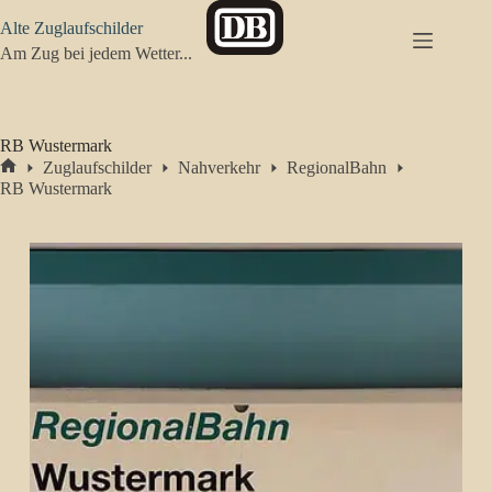
Zum
Alte Zuglaufschilder
Inhalt
springen
Am Zug bei jedem Wetter...
RB Wustermark
Zuglaufschilder
Nahverkehr
RegionalBahn
Start
RB Wustermark