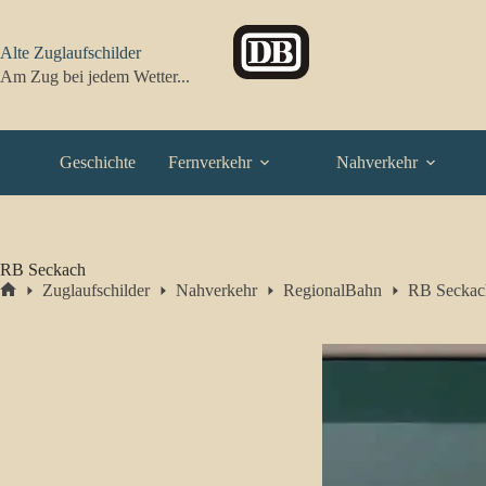
Zum
Inhalt
springen
Alte Zuglaufschilder
Am Zug bei jedem Wetter...
Geschichte
Fernverkehr
Nahverkehr
RB Seckach
Zuglaufschilder
Nahverkehr
RegionalBahn
RB Seckac
Start