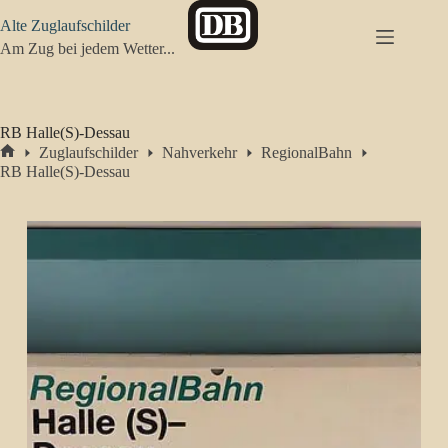
Zum
Alte Zuglaufschilder
Inhalt
springen
Am Zug bei jedem Wetter...
RB Halle(S)-Dessau
Zuglaufschilder
Nahverkehr
RegionalBahn
Start
RB Halle(S)-Dessau