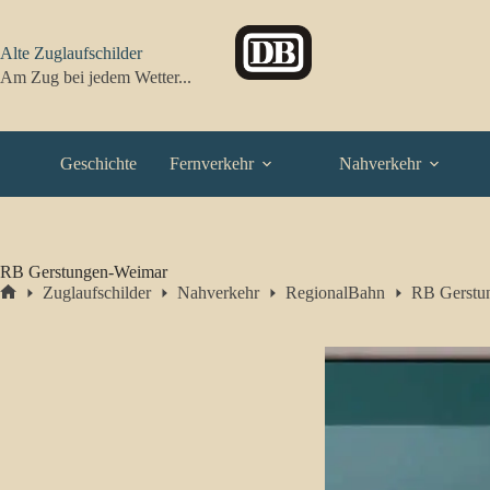
Zum
Inhalt
springen
Alte Zuglaufschilder
Am Zug bei jedem Wetter...
Geschichte
Fernverkehr
Nahverkehr
RB Gerstungen-Weimar
Zuglaufschilder
Nahverkehr
RegionalBahn
RB Gerstu
Start