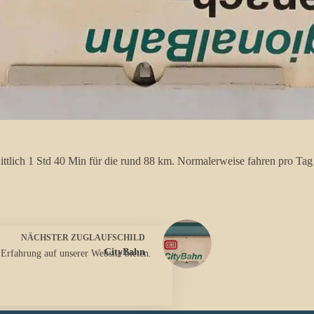
ttlich 1 Std 40 Min für die rund 88 km. Normalerweise fahren pro T
NÄCHSTER
ZUGLAUFSCHILD
CityBahn
 Erfahrung auf unserer Website bieten.