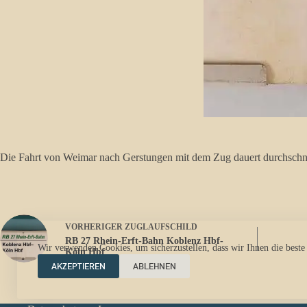
Die Fahrt von Weimar nach Gerstungen mit dem Zug dauert durchschni
VORHERIGER
ZUGLAUFSCHILD
RB 27 Rhein-Erft-Bahn Koblenz Hbf-
Wir verwenden Cookies, um sicherzustellen, dass wir Ihnen die beste
Köln Hbf
AKZEPTIEREN
ABLEHNEN