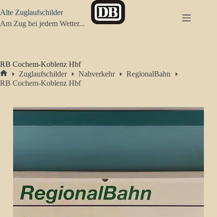
Zum
Alte Zuglaufschilder
Inhalt
springen
Am Zug bei jedem Wetter...
RB Cochem-Koblenz Hbf
Zuglaufschilder
Nahverkehr
RegionalBahn
Start
RB Cochem-Koblenz Hbf