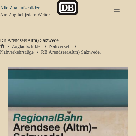
Zum
Alte Zuglaufschilder
Inhalt
springen
Am Zug bei jedem Wetter...
RB Arendsee(Altm)-Salzwedel
Zuglaufschilder
Nahverkehr
Start
Nahverkehrszüge
RB Arendsee(Altm)-Salzwedel