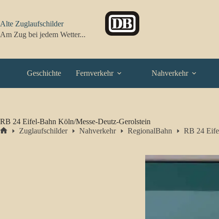
Zum
Inhalt
springen
Alte Zuglaufschilder
Am Zug bei jedem Wetter...
Geschichte
Fernverkehr
Nahverkehr
RB 24 Eifel-Bahn Köln/Messe-Deutz-Gerolstein
Zuglaufschilder
Nahverkehr
RegionalBahn
RB 24 Eife
Start