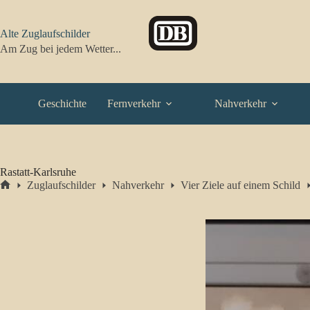
Zum
Inhalt
springen
Alte Zuglaufschilder
Am Zug bei jedem Wetter...
Geschichte
Fernverkehr
Nahverkehr
Rastatt-Karlsruhe
Zuglaufschilder
Nahverkehr
Vier Ziele auf einem Schild
Start