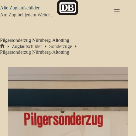
Zum
Alte Zuglaufschilder
Inhalt
springen
Am Zug bei jedem Wetter...
Pilgersonderzug Nürnberg-Altötting
Zuglaufschilder
Sonderzüge
Start
Pilgersonderzug Nürnberg-Altötting