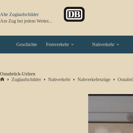
Zum
Inhalt
springen
Alte Zuglaufschilder
Am Zug bei jedem Wetter...
Geschichte
Fernverkehr
Nahverkehr
Osnabrück-Uelzen
Zuglaufschilder
Nahverkehr
Nahverkehrszüge
Osnabr
Start