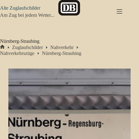
Zum
Alte Zuglaufschilder
Inhalt
springen
Am Zug bei jedem Wetter...
Nürnberg-Straubing
Zuglaufschilder
Nahverkehr
Start
Nahverkehrszüge
Nürnberg-Straubing