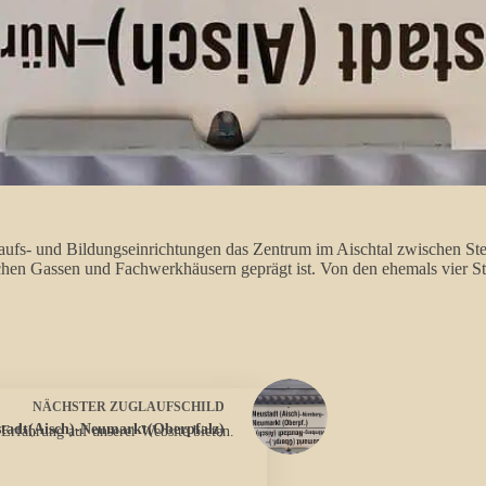
nkaufs- und Bildungseinrichtungen das Zentrum im Aischtal zwischen St
en Gassen und Fachwerkhäusern geprägt ist. Von den ehemals vier Stad
NÄCHSTER
ZUGLAUFSCHILD
tadt(Aisch)-Neumarkt(Oberpfalz)
 Erfahrung auf unserer Website bieten.