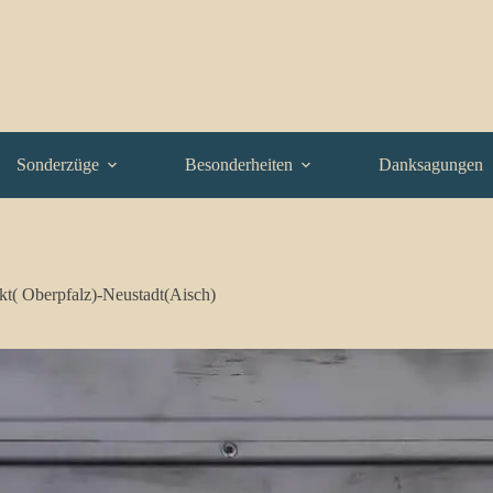
Sonderzüge
Besonderheiten
Danksagungen
t( Oberpfalz)-Neustadt(Aisch)