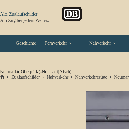
Zum
Inhalt
springen
Alte Zuglaufschilder
Am Zug bei jedem Wetter...
Geschichte
Fernverkehr
Nahverkehr
Neumarkt( Oberpfalz)-Neustadt(Aisch)
Zuglaufschilder
Nahverkehr
Nahverkehrszüge
Neumark
Start