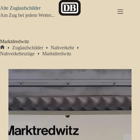
Zum
Alte Zuglaufschilder
Inhalt
springen
Am Zug bei jedem Wetter...
Marktdredwitz
Zuglaufschilder
Nahverkehr
Start
Nahverkehrszüge
Marktdredwitz