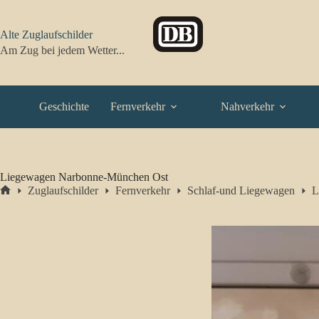
Zum
Inhalt
springen
Alte Zuglaufschilder
Am Zug bei jedem Wetter...
Geschichte
Fernverkehr
Nahverkehr
Liegewagen Narbonne-München Ost
Zuglaufschilder
Fernverkehr
Schlaf-und Liegewagen
L
Start