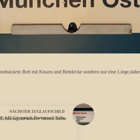
ennbar,kein Bett mit Kissen und Bettdecke sondern nur eine Liege,da
NÄCHSTER
ZUGLAUFSCHILD
IC 642 Gürzenich Dortmund-Köln
 Erfahrung auf unserer Website bieten.