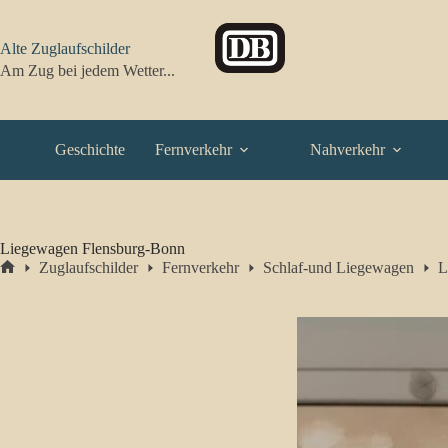
Zum
Inhalt
springen
Alte Zuglaufschilder
Am Zug bei jedem Wetter...
Geschichte
Fernverkehr
Nahverkehr
Liegewagen Flensburg-Bonn
Zuglaufschilder
Fernverkehr
Schlaf-und Liegewagen
L
Start