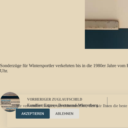
Sonderzüge für Wintersportler verkehrten bis in die 1980er Jahre v
Uhr.
VORHERIGER
ZUGLAUFSCHILD
Familien-Express Dortmund-Winterberg
Wir verwenden Cookies, um sicherzustellen, dass wir Ihnen die beste
AKZEPTIEREN
ABLEHNEN