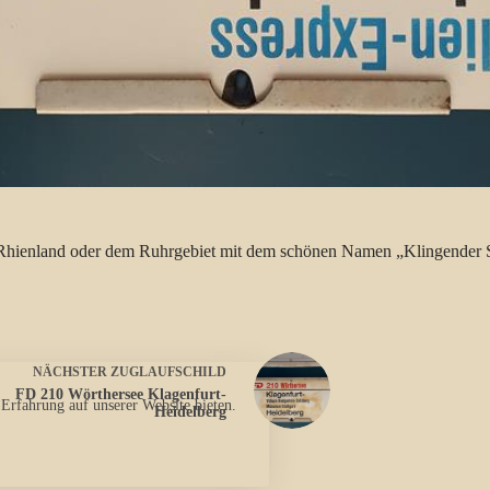
om Rhienland oder dem Ruhrgebiet mit dem schönen Namen „Klingender 
NÄCHSTER
ZUGLAUFSCHILD
FD 210 Wörthersee Klagenfurt-
 Erfahrung auf unserer Website bieten.
Heidelberg