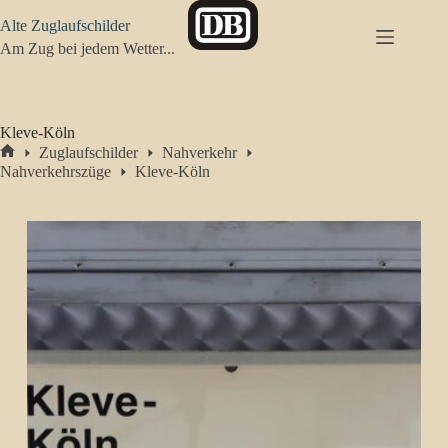
Zum
Alte Zuglaufschilder
Inhalt
springen
Am Zug bei jedem Wetter...
Kleve-Köln
Zuglaufschilder
Nahverkehr
Start
Nahverkehrszüge
Kleve-Köln