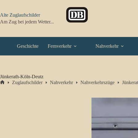
Zum
Inhalt
springen
Alte Zuglaufschilder
Am Zug bei jedem Wetter...
Geschichte
Fernverkehr
Nahverkehr
Jünkerath-Köln-Deutz
Zuglaufschilder
Nahverkehr
Nahverkehrszüge
Jünkera
Start