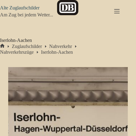
Zum
Alte Zuglaufschilder
Inhalt
springen
Am Zug bei jedem Wetter...
Iserlohn-Aachen
Zuglaufschilder
Nahverkehr
Start
Nahverkehrszüge
Iserlohn-Aachen