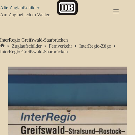
Zum
Alte Zuglaufschilder
Inhalt
springen
Am Zug bei jedem Wetter...
InterRegio Greifswald-Saarbrücken
Zuglaufschilder
Fernverkehr
InterRegio-Züge
Start
InterRegio Greifswald-Saarbrücken