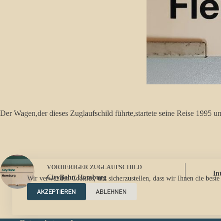
Der Wagen,der dieses Zuglaufschild führte,startete seine Reise 1995 
VORHERIGER
ZUGLAUFSCHILD
In
CityBahn Homburg
Wir verwenden Cookies, um sicherzustellen, dass wir Ihnen die beste
AKZEPTIEREN
ABLEHNEN