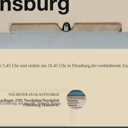
um 5.45 Uhr und endete um 10.45 Uhr in Flensburg,der verbleibende Zug
NÄCHSTER
ZUGLAUFSCHILD
terRegio 2185 Nordpilen/Nordpfeil
 Erfahrung auf unserer Website bieten.
Flensburg-Hannover