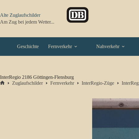
Zum
Inhalt
springen
Alte Zuglaufschilder
Am Zug bei jedem Wetter...
Geschichte
Fernverkehr
Nahverkehr
InterRegio 2186 Göttingen-Flensburg
Zuglaufschilder
Fernverkehr
InterRegio-Züge
InterReg
Start