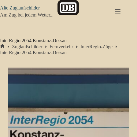
Zum
Alte Zuglaufschilder
Inhalt
springen
Am Zug bei jedem Wetter...
InterRegio 2054 Konstanz-Dessau
Zuglaufschilder
Fernverkehr
InterRegio-Züge
Start
InterRegio 2054 Konstanz-Dessau