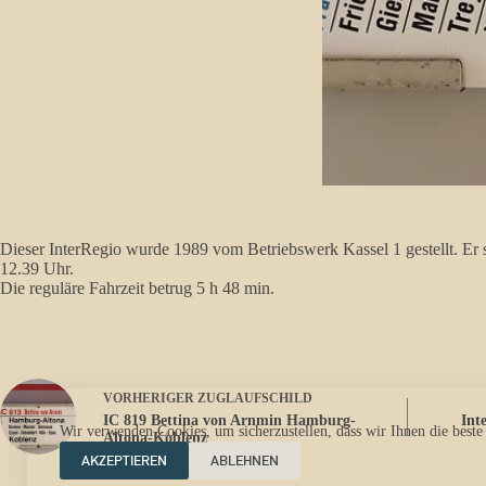
Dieser InterRegio wurde 1989 vom Betriebswerk Kassel 1 gestellt. Er
12.39 Uhr.
Die reguläre Fahrzeit betrug 5 h 48 min.
VORHERIGER
ZUGLAUFSCHILD
IC 819 Bettina von Arnmin Hamburg-
Int
Wir verwenden Cookies, um sicherzustellen, dass wir Ihnen die beste
Altona-Koblenz
AKZEPTIEREN
ABLEHNEN