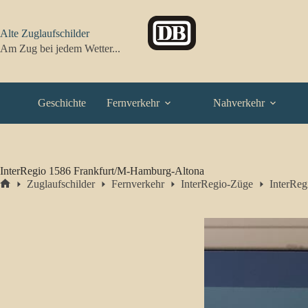
Zum
Inhalt
springen
Alte Zuglaufschilder
Am Zug bei jedem Wetter...
Geschichte
Fernverkehr
Nahverkehr
InterRegio 1586 Frankfurt/M-Hamburg-Altona
Zuglaufschilder
Fernverkehr
InterRegio-Züge
InterRe
Start