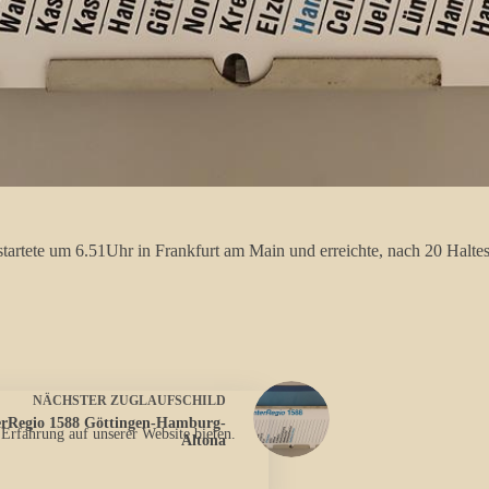
 startete um 6.51Uhr in Frankfurt am Main und erreichte, nach 20 Hal
NÄCHSTER
ZUGLAUFSCHILD
erRegio 1588 Göttingen-Hamburg-
 Erfahrung auf unserer Website bieten.
Altona