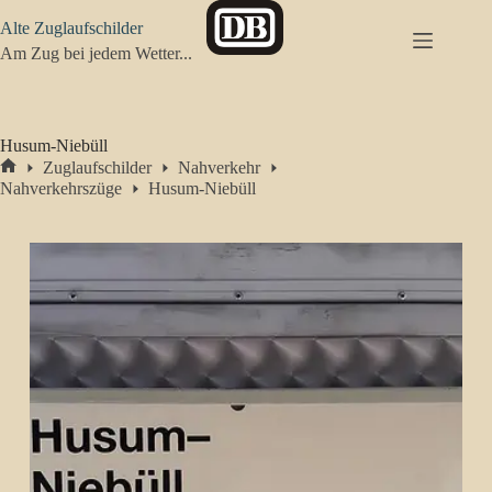
Zum
Alte Zuglaufschilder
Inhalt
springen
Am Zug bei jedem Wetter...
Husum-Niebüll
Zuglaufschilder
Nahverkehr
Start
Nahverkehrszüge
Husum-Niebüll