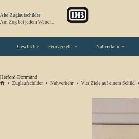
Zum
Inhalt
springen
Alte Zuglaufschilder
Am Zug bei jedem Wetter...
Geschichte
Fernverkehr
Nahverkehr
Herford-Dortmund
Zuglaufschilder
Nahverkehr
Vier Ziele auf einem Schild
Start