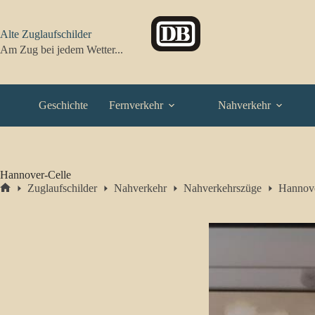
Zum
Inhalt
springen
Alte Zuglaufschilder
Am Zug bei jedem Wetter...
Geschichte
Fernverkehr
Nahverkehr
Hannover-Celle
Zuglaufschilder
Nahverkehr
Nahverkehrszüge
Hannove
Start