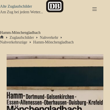
Zum
Alte Zuglaufschilder
Inhalt
springen
Am Zug bei jedem Wetter...
Hamm-Mönchengladbach
Zuglaufschilder
Nahverkehr
Start
Nahverkehrszüge
Hamm-Mönchengladbach