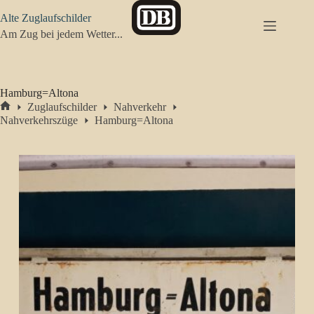
Zum
Alte Zuglaufschilder
Inhalt
springen
Am Zug bei jedem Wetter...
Hamburg=Altona
Zuglaufschilder
Nahverkehr
Start
Nahverkehrszüge
Hamburg=Altona