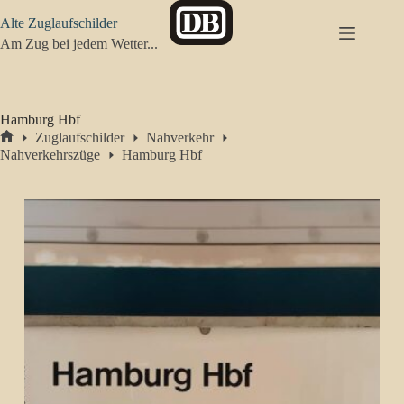
Zum
Alte Zuglaufschilder
Inhalt
springen
Am Zug bei jedem Wetter...
Hamburg Hbf
Zuglaufschilder
Nahverkehr
Start
Nahverkehrszüge
Hamburg Hbf