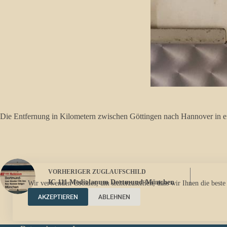
Die Entfernung in Kilometern zwischen Göttingen nach Hannover in ein
VORHERIGER
ZUGLAUFSCHILD
IC 111 Mediolanum Dortmund-München
Wir verwenden Cookies, um sicherzustellen, dass wir Ihnen die beste
AKZEPTIEREN
ABLEHNEN