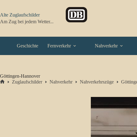
Zum
Inhalt
springen
Alte Zuglaufschilder
Am Zug bei jedem Wetter...
Geschichte
Fernverkehr
Nahverkehr
Göttingen-Hannover
Zuglaufschilder
Nahverkehr
Nahverkehrszüge
Götting
Start