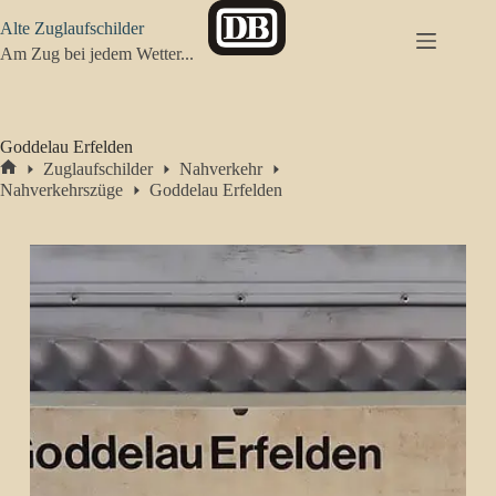
Zum
Alte Zuglaufschilder
Inhalt
springen
Am Zug bei jedem Wetter...
Goddelau Erfelden
Zuglaufschilder
Nahverkehr
Start
Nahverkehrszüge
Goddelau Erfelden