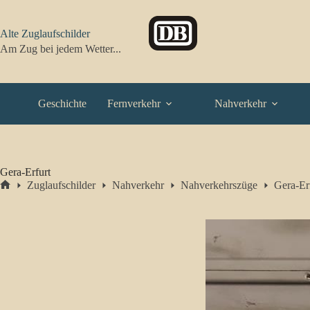
Zum
Inhalt
springen
Alte Zuglaufschilder
Am Zug bei jedem Wetter...
Geschichte
Fernverkehr
Nahverkehr
Gera-Erfurt
Zuglaufschilder
Nahverkehr
Nahverkehrszüge
Gera-Er
Start