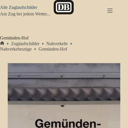
Zum
Alte Zuglaufschilder
Inhalt
springen
Am Zug bei jedem Wetter...
Gemünden-Hof
Zuglaufschilder
Nahverkehr
Start
Nahverkehrszüge
Gemünden-Hof