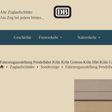
Zum
Inhalt
springen
Alte Zuglaufschilder
Am Zug bei jedem Wetter...
Geschichte
Fernverkehr
Nahverkehr
Fahrzeugausstellung Pendelfahrt Köln Köln Gereon-Köln Hbf-Köln G
Zuglaufschilder
Sonderzüge
Fahrzeugausstellung Pendel
Start