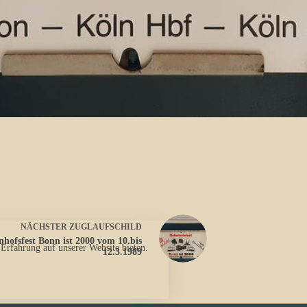
NÄCHSTER
ZUGLAUFSCHILD
hofsfest Bonn ist 2000 vom 10.bis
 Erfahrung auf unserer Website bieten.
12.3.1989