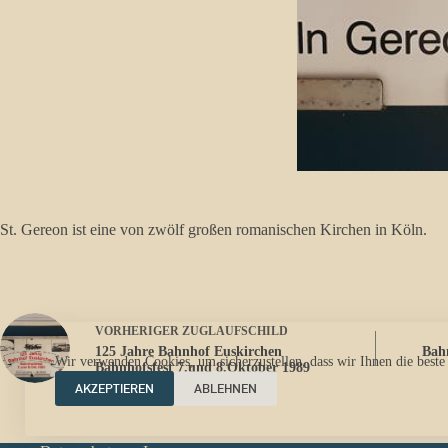
St. Gereon ist eine von zwölf großen romanischen Kirchen in Köln.
VORHERIGER
ZUGLAUFSCHILD
125 Jahre Bahnhof Euskirchen
Bahn
Wir verwenden Cookies, um sicherzustellen, dass wir Ihnen die beste
Bahnhofsfest 7.und 8.Oktober 1989
AKZEPTIEREN
ABLEHNEN