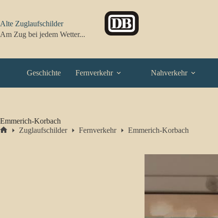
Zum
Inhalt
springen
Alte Zuglaufschilder
Am Zug bei jedem Wetter...
Geschichte
Fernverkehr
Nahverkehr
Emmerich-Korbach
Zuglaufschilder
Fernverkehr
Emmerich-Korbach
Start